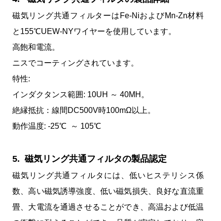
磁気リング共通フィルターはFe-NiおよびMn-Zn材料
と155℃UEW-NYワイヤーを使用しています。
高飽和電流。
ニスでコーティングされています。
特性:
インダクタンス範囲: 10UH ～ 40MH。
絶縁抵抗：線間DC500V時100mΩ以上。
動作温度: -25℃ ～ 105℃
5. 磁気リング共通フィルタの製品認定
磁気リング共通フィルタには、低いヒステリシス係
数、高い磁気誘導強度、低い磁気損失、良好な直流重
畳、大電流を通過させることができ、高温および低温