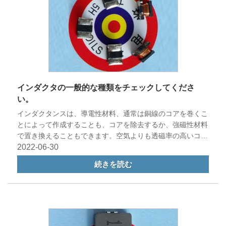
インダクタの一般的な種類をチェックしてくださ
い。
インダクタンスは、導電性材料、通常は銅線のコアを巻くこ
とによって作成することも、コアを除去するか、強磁性材料
で置き換えることもできます。空気よりも透磁率の高いコア
材料は、インダクタンス素子の周囲に磁界をよりしっかりと
2022-06-30
結合させることができるため、インダクタンスが増加しま
続きを読む
す。