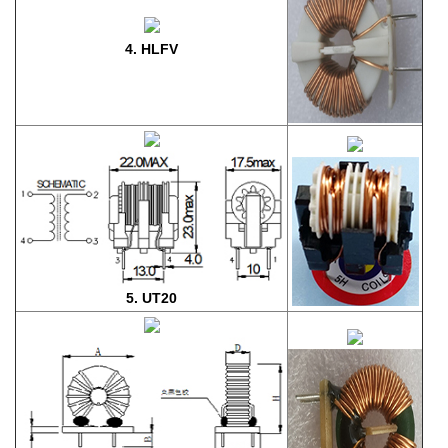
4. HLFV
5. UT20