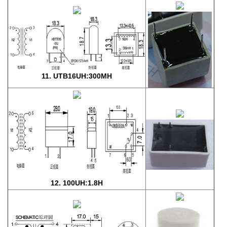
11. UTB16UH:300MH
12. 100UH:1.8H