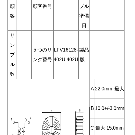
顧
顧客番号
プル
客
準備
日
サ
ン
5 つのリ
LFV16128-
製品
プ
ング番号
402U:402U
版
ル
数
A
22.0mm 最大
B
10.0+/-3.0mm
C
最大 15.0mm