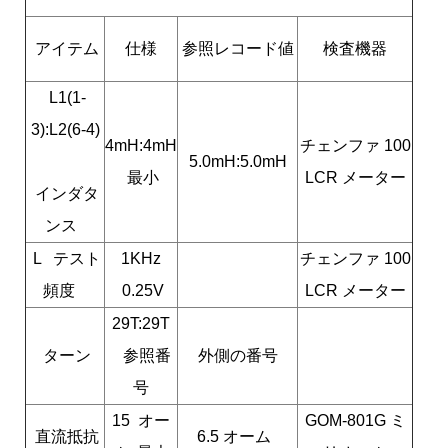
アイテム
仕様
参照レコード値
検査機器
L1(1-
3):L2(6-4)
4mH:4mH
チェンファ 100
5.0mH:5.0mH
最小
LCR メーター
インダタ
ンス
L テスト
1KHz
チェンファ 100
頻度
0.25V
LCR メーター
29T:29T
ターン
参照番
外側の番号
号
15 オー
GOM-801G ミ
直流抵抗
6.5 オーム