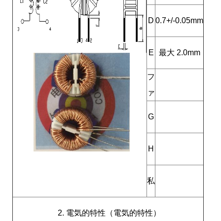
D
0.7+/-0.05mm
E
最大 2.0mm
フ
ァ
G
H
私
2. 電気的特性（電気的特性）