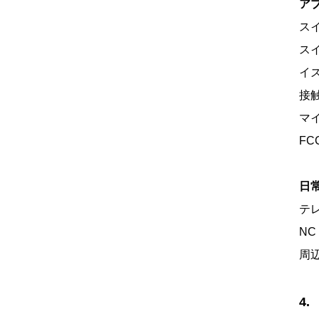
ア
ス
ス
イ
接
マ
FC
日
テ
NC
周
4