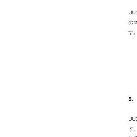
UU
の
す
5
U
す