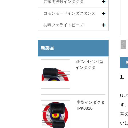
共振周波数インダクタ
コモンモードインダクタンス
共鳴フェライトビーズ
新製品
3ピン 4ピン I型
インダクタ
1
UU
I字型インダクタ
す
HPK0810
常
い