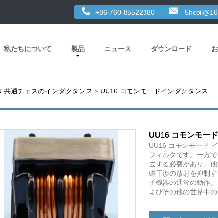
+86-760-85522380
5hcoil@1
私たちについて
製品
ニュース
ダウンロード
お
U 共通チェスのインダクタンス
>
UU16 コモンモードインダクタンス
UU16 コモンモー
UU16 コモンモード
フィルタです。一方で
去する必要があり、他
磁干渉の放射を抑制す
子機器の通常の動作。
よびその他の世界中の