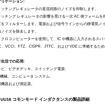
プリケーション:
イッチングレギュレータの直流回路のノイズを抑制します。
イッチング レギュレータの影響を受ける一次 AC 側フォーム
ズをフィルターします。電源および信号ラインからの静電気ノ
触ノイズを除去します。
イクロコンピューターを使用して、IC や機器に入力されるスパ
C、VCCI、FTZ、CISPR、JTTC、および VDE に準拠
常生活での応用:
レビ、ビデオデッキ、スイッチング電源、
 機械、コンピュータ システム、
辺機器および測定器。
. UU16 コモンモード インダクタンスの製品詳細