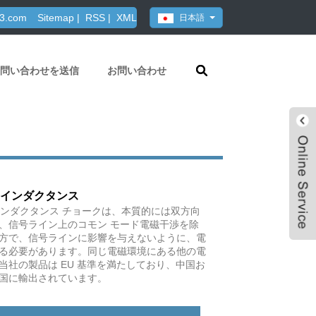
63.com
Sitemap
|
RSS
|
XML
日本語
問い合わせを送信
お問い合わせ
ドインダクタンス
 インダクタンス チョークは、本質的には双方向
、信号ライン上のコモン モード電磁干渉を除
方で、信号ラインに影響を与えないように、電
る必要があります。同じ電磁環境にある他の電
当社の製品は EU 基準を満たしており、中国お
国に輸出されています。
Live