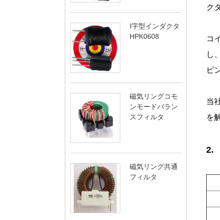
ク
I字型インダクタ
HPK0608
コ
し
ピ
磁気リングコモ
当
ンモードバラン
スフィルタ
を
2
磁気リング共通
フィルタ